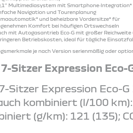
,1’’ Multimediasystem mit Smartphone‑Integration* 
nfache Navigation und Tourenplanung
imaautomatik* und beheizbare Vordersitze* für
genehmen Komfort bei häufigen Ortswechseln
ch mit Autogasantrieb Eco‑G mit großer Reichweite
ringeren Betriebskosten, ideal für tägliche Einsatzf
smerkmale je nach Version serienmäßig oder optiona
 7-Sitzer Expression Eco-
7-Sitzer Expression Eco-G 
ch kombiniert (l/100 km): 7
iniert (g/km): 121 (135); C