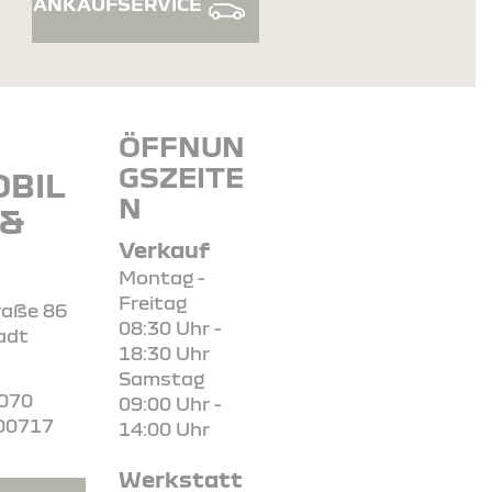
ANKAUFSERVICE
ÖFFNUN
GSZEITE
BIL
N
 &
Verkauf
Montag -
Freitag
raße 86
08:30 Uhr -
adt
18:30 Uhr
Samstag
0070
09:00 Uhr -
00717
14:00 Uhr
Werkstatt