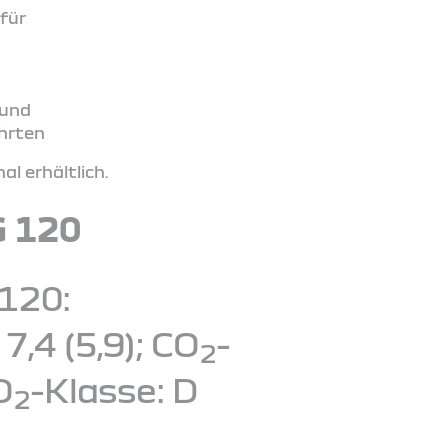
für
 und
ahrten
l erhältlich.
G 120
120:
,4 (5,9); CO
-
2
O
-Klasse: D
2