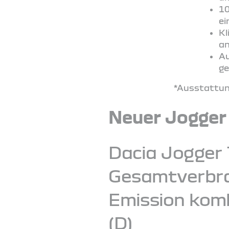
10
ei
Kl
an
Au
ge
*Ausstattung
Neuer Jogger
Dacia Jogger 
Gesamtverbrau
Emission komb
(D)