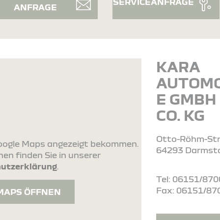
SERVICEANFRAGE
ANFRAGE
KARA
AUTOMO
E GMBH
CO. KG
Otto-Röhm-St
 Google Maps angezeigt bekommen.
64293 Darmst
en finden Sie in unserer
utzerklärung
.
Tel: 06151/87
Fax: 06151/87
MAPS ÖFFNEN