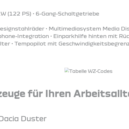
kW (122 PS) • 6-Gang-Schaltgetriebe
Designstahlräder • Multimediasystem Media Dis
one-Integration • Einparkhilfe hinten mit Rü
lter • Tempopilot mit Geschwindigkeitsbegrenze
euge für Ihren Arbeitsall
Dacia Duster