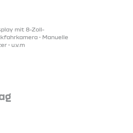
play mit 8-Zoll-
ckfahrkamera • Manuelle
r • u.v.m
tag